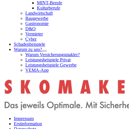
MINT-Berufe
Kulturberufe
Landwirtschaft
Baugewerbe
Gastronomie
D&O
Vermieter
Cyber
Schadenbeispiele
Warum zu uns?
Warum Versicherungsmakler?
Leistungsbeispiele Privat
Leistungsbeispiele Gewerbe
VEMA-App
Impressum
Erstinformation
Datenschutz