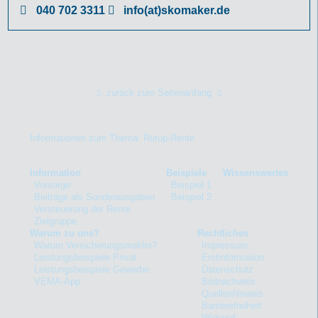
040 702 3311
info(at)skomaker.de
zurück zum Seitenanfang
Informationen zum Thema: Rürup-Rente
Information
Beispiele
Wissenswertes
Vorsorge
Beispiel 1
Beiträge als Sonderausgaben
Beispiel 2
Versteuerung der Rente
Zielgruppe
Warum zu uns?
Rechtliches
Warum Versicherungsmakler?
Impressum
Leistungsbeispiele Privat
Erstinformation
Leistungsbeispiele Gewerbe
Datenschutz
VEMA-App
Bildnachweis
Quellenhinweis
Barrierefreiheit
Widerruf